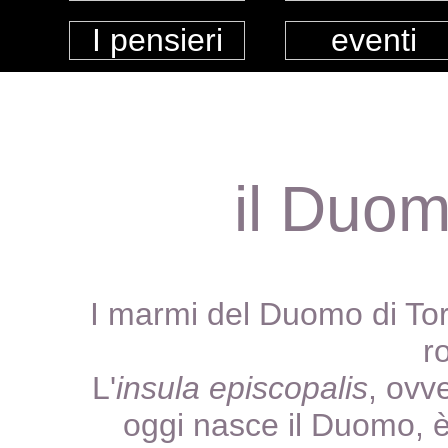
I pensieri
eventi
il Duom
I marmi del Duomo di Torin
r
L'
insula episcopalis
, ovv
oggi nasce il Duomo, è 